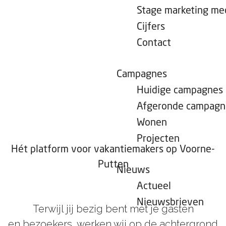
e
Stage marketing m
p
Cijfers
a
Contact
g
e
Campagnes
Huidige campagnes
Afgeronde campagn
Wonen
Projecten
Hét platform voor vakantiemakers op Voorne-
Putten
Nieuws
Actueel
Nieuwsbrieven
Terwijl jij bezig bent met je gasten
en bezoekers, werken wij op de achtergrond