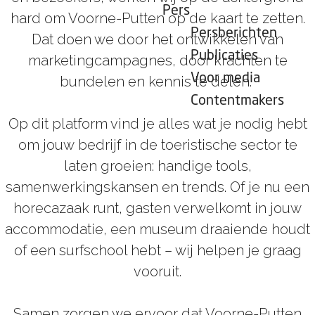
Pers
hard om Voorne-Putten op de kaart te zetten.
Persberichten
Dat doen we door het ontwikkelen van
Publicaties
marketingcampagnes, door krachten te
Voor media
bundelen en kennis te delen.
Contentmakers
Op dit platform vind je alles wat je nodig hebt
om jouw bedrijf in de toeristische sector te
laten groeien: handige tools,
samenwerkingskansen en trends. Of je nu een
horecazaak runt, gasten verwelkomt in jouw
accommodatie, een museum draaiende houdt
of een surfschool hebt – wij helpen je graag
vooruit.
Samen zorgen we ervoor dat Voorne-Putten