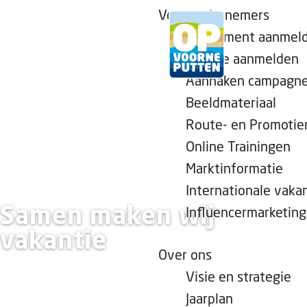
Voor ondernemers
Evenement aanmel
Locatie aanmelden
Aanhaken campagn
G
Beeldmateriaal
a
Route- en Promotie
n
Online Trainingen
a
a
Marktinformatie
r
Internationale vaka
d
Samen maken wij
Influencermarketing
e
vakantie
h
Over ons
o
Visie en strategie
m
Jaarplan