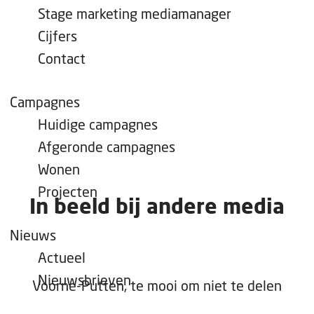
e
Stage marketing mediamanager
p
Cijfers
a
Contact
g
e
Campagnes
Huidige campagnes
Afgeronde campagnes
Wonen
Projecten
In beeld bij andere media
Nieuws
Actueel
Nieuwsbrieven
Voorne-Putten, te mooi om niet te delen