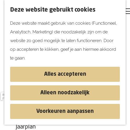
Voor ondernemers
Z
Deze website gebruikt cookies
Evenement aanmelden
o
Deze website maakt gebruik van cookies (Functioneel,
Locatie aanmelden
e
Analytisch, Marketing) die noodzakelijk zijn om de
Aanhaken campagnes
k
G
website zo goed mogelijk te laten functioneren. Door
Beeldmateriaal
e
a
op accepteren te klikken, geef je aan hiermee akkoord
n
Route- en Promotiemateriaal
n
te gaan.
Online Trainingen
a
a
Marktinformatie
Alles accepteren
r
Internationale vakantiekalender
d
Influencermarketing
Alleen noodzakelijk
Publicaties
e
h
Over ons
Voorkeuren aanpassen
o
Visie en strategie
m
Jaarplan