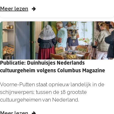
i
o
Meer lezen
c
v
a
e
t
r
i
P
e
u
:
b
V
l
o
Publicatie: Duinhuisjes Nederlands
i
o
cultuurgeheim volgens Columbus Magazine
c
r
P
Voorne-Putten staat opnieuw landelijk in de
a
n
u
schijnwerpers; tussen de 18 grootste
t
e
b
cultuurgeheimen van Nederland.
i
-
l
e
P
o
Meer lezen