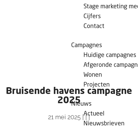
e
Stage marketing m
p
Cijfers
a
Contact
g
e
Campagnes
Huidige campagnes
Afgeronde campagn
Wonen
Projecten
Bruisende havens campagne
2025
Nieuws
Actueel
21 mei 2025
|
|
|
Nieuwsbrieven