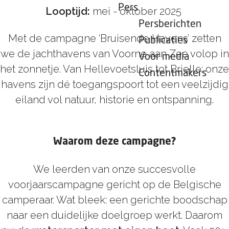
Pers
Looptijd:
mei - oktober 2025
Persberichten
Met de campagne ‘Bruisende Havens’ zetten
Publicaties
we de jachthavens van Voorne aan Zee volop in
Voor media
het zonnetje. Van Hellevoetsluis tot Brielle: onze
Contentmakers
havens zijn dé toegangspoort tot een veelzijdig
eiland vol natuur, historie en ontspanning.
Waarom deze campagne?
We leerden van onze succesvolle
voorjaarscampagne gericht op de Belgische
camperaar. Wat bleek: een gerichte boodschap
naar een duidelijke doelgroep werkt. Daarom