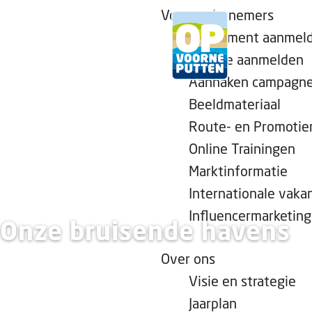
Voor ondernemers
Evenement aanmel
Locatie aanmelden
Aanhaken campagn
G
Beeldmateriaal
a
Route- en Promotie
n
Online Trainingen
a
a
Marktinformatie
r
Internationale vaka
d
Influencermarketing
Onze bruisende havens
e
h
Over ons
o
Visie en strategie
m
Jaarplan