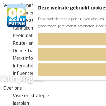
Voor ondernemers
Deze website gebruikt cookie
Evenement aanmelden
Deze website maakt gebruik van cookies (F
Locatie aanmelden
goed mogelijk te laten functioneren. Door 
Aanhaken campagnes
G
Beeldmateriaal
a
Route- en Promotiemateriaal
n
Online Trainingen
a
a
Marktinformatie
r
Internationale vakantiekalender
d
Influencermarketing
Campagne
e
h
Over ons
o
Visie en strategie
m
Jaarplan