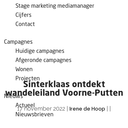
e
Stage marketing mediamanager
p
Cijfers
a
Contact
g
e
Campagnes
Huidige campagnes
Afgeronde campagnes
Wonen
Projecten
Sinterklaas ontdekt
wandeleiland Voorne-Putten
Nieuws
Actueel
17 november 2022
|
|
|
Irene de Hoop
Nieuwsbrieven