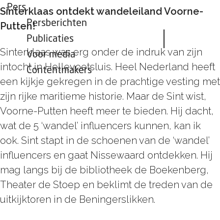
Pers
Sinterklaas ontdekt wandeleiland Voorne-
Persberichten
Putten!
Publicaties
Sinterklaas was erg onder de indruk van zijn
Voor media
intocht in Hellevoetsluis. Heel Nederland heeft
Contentmakers
een kijkje gekregen in de prachtige vesting met
zijn rijke maritieme historie. Maar de Sint wist,
Voorne-Putten heeft meer te bieden. Hij dacht,
wat de 5 ‘wandel’ influencers kunnen, kan ik
ook. Sint stapt in de schoenen van de ‘wandel’
influencers en gaat Nissewaard ontdekken. Hij
mag langs bij de bibliotheek de Boekenberg,
Theater de Stoep en beklimt de treden van de
uitkijktoren in de Beningerslikken.