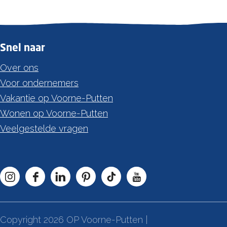
Snel naar
Over ons
Voor ondernemers
Vakantie op Voorne-Putten
Wonen op Voorne-Putten
Veelgestelde vragen
I
F
L
P
T
Y
n
a
i
i
i
o
s
c
n
n
k
u
Copyright 2026 OP Voorne-Putten |