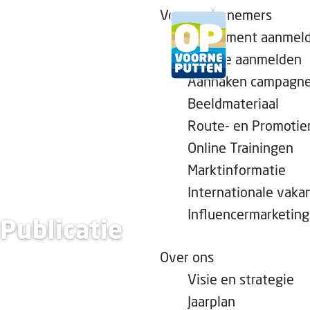
Voor ondernemers
Evenement aanmel
Locatie aanmelden
Aanhaken campagn
G
Beeldmateriaal
a
Route- en Promotie
n
Online Trainingen
a
a
Marktinformatie
r
Internationale vaka
d
Influencermarketing
Publicatie
e
h
Over ons
o
Visie en strategie
m
Jaarplan