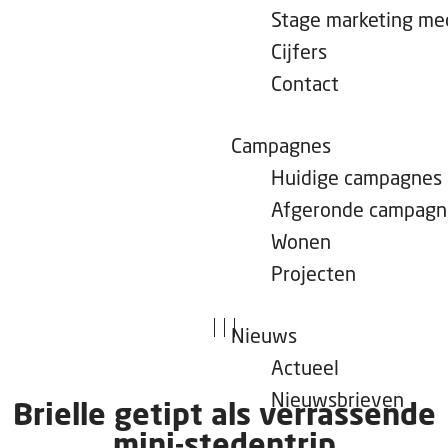
e
Stage marketing m
p
Cijfers
a
Contact
g
e
Campagnes
Huidige campagnes
Afgeronde campagn
Wonen
Projecten
|
|
|
Nieuws
Actueel
Nieuwsbrieven
Brielle getipt als verrassende
mini-stedentrip