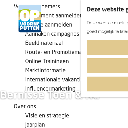
Voor ondernemers
Deze website g
Evenement aanmelden
Deze website maakt g
Locatie aanmelden
goed mogelijk te late
Aanhaken campagnes
G
Beeldmateriaal
a
Route- en Promotiemateriaal
n
Online Trainingen
a
a
Marktinformatie
r
Internationale vakantiekalender
d
Influencermarketing
Bernisse Toen & Nu
e
h
Over ons
o
Visie en strategie
m
Jaarplan