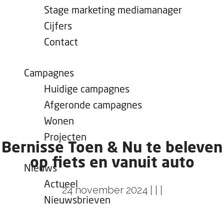
e
Stage marketing mediamanager
p
Cijfers
a
Contact
g
e
Campagnes
Huidige campagnes
Afgeronde campagnes
Wonen
Projecten
Bernisse Toen & Nu te beleven
op fiets en vanuit auto
Nieuws
Actueel
24 november 2024
|
|
|
Nieuwsbrieven