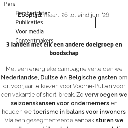
Pers
Persberichten
Looptijd:
maart '26 tot eind juni '26
Publicaties
Voor media
Contentmakers
3 landen met elk een andere doelgroep en
boodschap
Met een energieke campagne verleiden we
Nederlandse
,
Duitse
én
Belgische
gasten
om
dit voorjaar te kiezen voor Voorne-Putten voor
een vakantie of short-break. Zo
vervroegen we
seizoenskansen voor ondernemers
en
houden we
toerisme in balans voor inwoners
.
Via een gesegmenteerde aanpak
sturen we