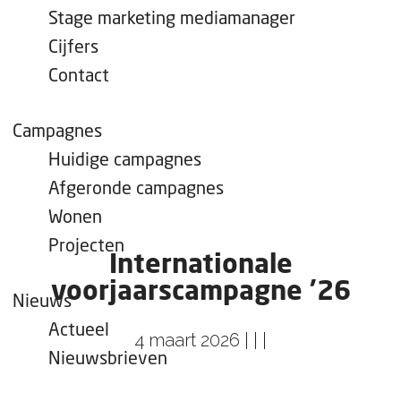
e
Stage marketing mediamanager
p
Cijfers
a
Contact
g
e
Campagnes
Huidige campagnes
Afgeronde campagnes
Wonen
Projecten
Internationale
voorjaarscampagne '26
Nieuws
Actueel
4 maart 2026
|
|
|
Nieuwsbrieven