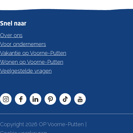
Snel naar
Over ons
Voor ondernemers
Vakantie op Voorne-Putten
Wonen op Voorne-Putten
Veelgestelde vragen
I
F
L
P
T
Y
n
a
i
i
i
o
s
c
n
n
k
u
Copyright 2026 OP Voorne-Putten |
t
e
k
t
T
T