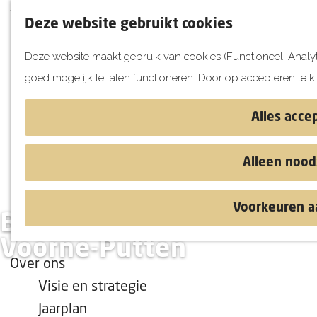
Voor ondernemers
Deze website gebruikt cookies
Evenement aanmelden
Deze website maakt gebruik van cookies (Functioneel, Analyt
Locatie aanmelden
goed mogelijk te laten functioneren. Door op accepteren te k
Aanhaken campagnes
G
Beeldmateriaal
a
Alles acce
Route- en Promotiemateriaal
n
Online Trainingen
a
Alleen nood
a
Marktinformatie
r
Internationale vakantiekalender
Voorkeuren a
d
Beleef het voorjaar op
Influencermarketing
e
Voorne-Putten
h
Over ons
o
Visie en strategie
m
Jaarplan