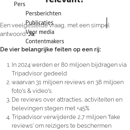
relevant?
Pers
Persberichten
Publicaties
Een veelgestelde vraag, met een simpel
Voor media
antwoord:
Ja
.
Contentmakers
De vier belangrijke feiten op een rij:
In 2024 werden er 80 miljoen bijdragen via
Tripadvisor gedeeld
waarvan 31 miljoen reviews en 38 miljoen
foto's & video's
De reviews over attracties, activiteiten en
belevingen stegen met +45%
Tripadvisor verwijderde 2,7 miljoen 'fake
reviews' om reizigers te beschermen