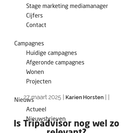
e
Stage marketing mediamanager
p
Cijfers
a
Contact
g
e
Campagnes
Huidige campagnes
Afgeronde campagnes
Wonen
Projecten
27 maart 2025
|
|
|
Karien Horsten
Nieuws
Actueel
Nieuwsbrieven
Is Tripadvisor nog wel zo