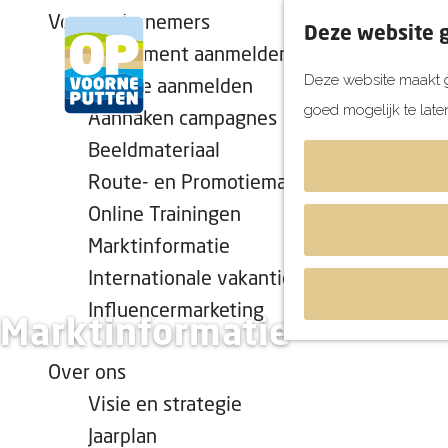
Voor ondernemers
Deze website g
Evenement aanmelden
Deze website maakt g
Locatie aanmelden
goed mogelijk te late
Aanhaken campagnes
G
Beeldmateriaal
a
Route- en Promotiemateriaal
n
Online Trainingen
a
a
Marktinformatie
r
Internationale vakantiekalender
d
Influencermarketing
Marktinformatie
e
h
Over ons
o
Visie en strategie
m
Jaarplan