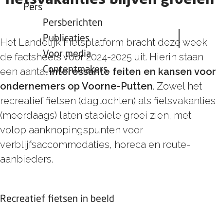
fietsvakanties blijven groeien
Pers
Persberichten
Publicaties
Het Landelijk Fietsplatform bracht deze week
Voor media
de factsheets voor 2024-2025 uit. Hierin staan
Contentmakers
een aantal
interessante feiten en kansen voor
ondernemers op Voorne-Putten
. Zowel het
recreatief fietsen (dagtochten) als fietsvakanties
(meerdaags) laten stabiele groei zien, met
volop aanknopingspunten voor
verblijfsaccommodaties, horeca en route-
aanbieders.
Recreatief fietsen in beeld