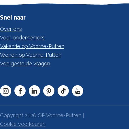
Snel naar
Over ons
Voor ondernemers
Vakantie op Voorne-Putten
Wonen op Voorne-Putten
Veelgestelde vragen
I
F
L
P
T
Y
n
a
i
i
i
o
s
c
n
n
k
u
Copyright 2026 OP Voorne-Putten |
t
e
k
t
T
T
Cookie voorkeuren