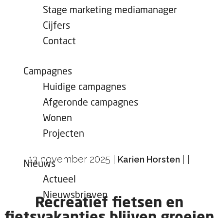
e
Stage marketing mediamanager
p
Cijfers
a
Contact
g
e
Campagnes
Huidige campagnes
Afgeronde campagnes
Wonen
Projecten
13 november 2025
|
|
|
Karien Horsten
Nieuws
Actueel
Nieuwsbrieven
Recreatief fietsen en