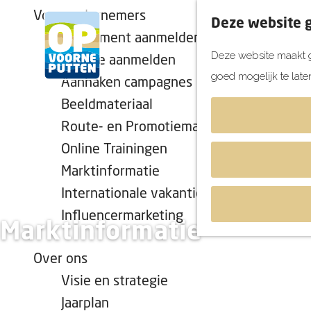
Voor ondernemers
Deze website g
Evenement aanmelden
Deze website maakt g
Locatie aanmelden
goed mogelijk te late
Aanhaken campagnes
G
Beeldmateriaal
a
Route- en Promotiemateriaal
n
Online Trainingen
a
a
Marktinformatie
r
Internationale vakantiekalender
d
Influencermarketing
Marktinformatie
e
h
Over ons
o
Visie en strategie
m
Jaarplan