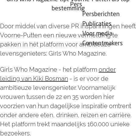
Pers
bestemming
Persberichten
Publicaties
Door middel van diverse PR inspanningen heeft
Voor media
Voorne-Putten een nieuwe vermelding te
Contentmakers
pakken in hét platform voor ambitieuze
levensgenieters: Girls Who Magazine.
Girls Who Magazine - het platform
onder
leiding van Kiki Bosman
- is er voor de
ambitieuze levensgenieter. Voornamelijk
vrouwen tussen de 22 en 35 worden hier
voorzien van hun dagelijkse inspiratie omtrent
onder andere eten, drinken, reizen en carrière.
Het platform trekt maandelijks 160.000 unieke
bezoekers.