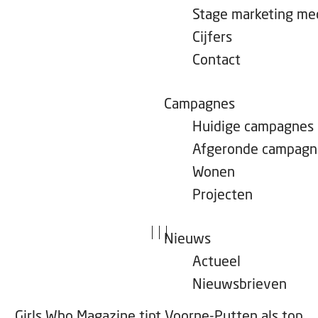
e
Stage marketing m
p
Cijfers
a
Contact
g
e
Campagnes
Huidige campagnes
Afgeronde campagn
Wonen
Projecten
|
|
|
Nieuws
Actueel
Nieuwsbrieven
Girls Who Magazine tipt Voorne-Putten als top