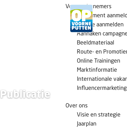
Voor ondernemers
Evenement aanmel
Locatie aanmelden
Aanhaken campagn
G
Beeldmateriaal
a
Route- en Promotie
n
Online Trainingen
a
a
Marktinformatie
r
Internationale vaka
d
Influencermarketing
Publicatie
e
h
Over ons
o
Visie en strategie
m
Jaarplan