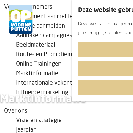
Voor ondernemers
Deze website gebru
Evenement aanmelden
Deze website maakt gebruik
Locatie aanmelden
goed mogelijk te laten func
Aanhaken campagnes
G
Beeldmateriaal
a
Route- en Promotiemateriaal
n
Online Trainingen
a
a
Marktinformatie
r
Internationale vakantiekalender
d
Influencermarketing
Marktinformatie
e
h
Over ons
o
Visie en strategie
m
Jaarplan