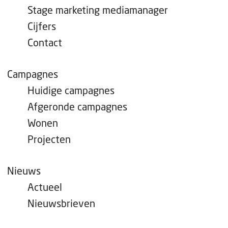
e
Stage marketing mediamanager
p
Cijfers
a
Contact
g
e
Campagnes
Huidige campagnes
Afgeronde campagnes
Wonen
Projecten
Nieuws
Actueel
Nieuwsbrieven