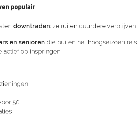
ven populair
asten
downtraden
: ze ruilen duurdere verblijve
rs en senioren
die buiten het hoogseizoen rei
 actief op inspringen.
zieningen
oor 50+
ties