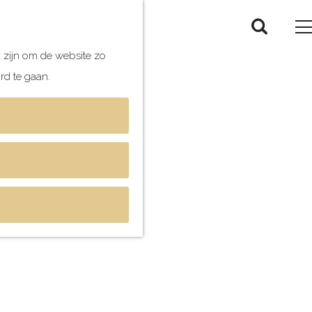
Z
o
k zijn om de website zo
e
rd te gaan.
k
e
n